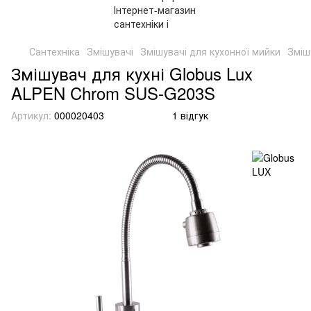
Сантехніка
Змішувачі
Змішувачі для кухонної мийки
Зміш
Змішувач для кухні Globus Lux
ALPEN Chrom SUS-G203S
Артикул:
000020403
1 відгук