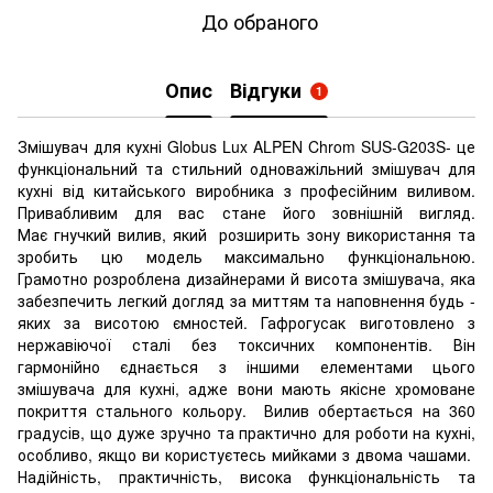
До обраного
Опис
Відгуки
1
Змішувач для кухні Globus Lux ALPEN Chrom SUS-G203S- це
функціональний та стильний одноважільний змішувач для
кухні від китайського виробника з професійним виливом.
Привабливим для вас стане його зовнішній вигляд.
Має гнучкий вилив, який розширить зону використання та
зробить цю модель максимально функціональною.
Грамотно розроблена дизайнерами й висота змішувача, яка
забезпечить легкий догляд за миттям та наповнення будь -
яких за висотою ємностей. Гафрогусак виготовлено з
нержавіючої сталі без токсичних компонентів. Він
гармонійно єднається з іншими елементами цього
змішувача для кухні, адже вони мають якісне хромоване
покриття стального кольору. Вилив обертається на 360
градусів, що дуже зручно та практично для роботи на кухні,
особливо, якщо ви користуєтесь мийками з двома чашами.
Надійність, практичність, висока функціональність та