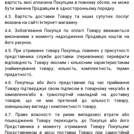
вартість якої оплачена Покупцем в повному обсязі, не може
бути змінена Продавцем в односторонньому порядку.
4.3. Вартість доставки Товару та інших супутніх послуг
вказана на сайті Інтернет-магазину.
4.4. Зобов'язання Покупця по оплаті Товару вважаються
виконаними з моменту надходження Продавцю коштів на
його рахунок.
4.5. При отриманні товару Покупець повинен у присутності
представника служби доставки (перевізника) перевірити
відповідність Товару якісним і кількісним характеристикам
(найменування товару, кількість, комплектність, термін
придатності).
4.6. Покупець або його представник під час приймання
Товару підтверджує своїм підписом в товарному чеку/або в
замовленні/або в транспортній накладній на доставку
товарів, що не має претензій до кількості товару,
зовнішньому вигляду і комплектності товару.
4.7. Право власності та ризик випадкової втрати або
пошкодження Товару переходить до Покупця або його
Представника з моменту отримання Товару Покупцем/
Представником в місці поставки Товару при самостійній