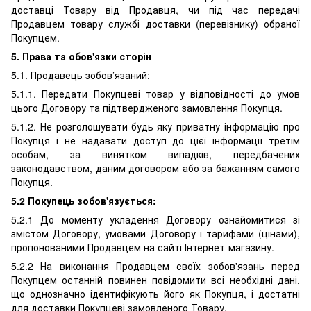
доставці Товару від Продавця, чи під час передачі
Продавцем товару службі доставки (перевізнику) обраної
Покупцем.
5. Права та обов'язки сторін
5.1. Продавець зобов’язаний:
5.1.1. Передати Покупцеві товар у відповідності до умов
цього Договору та підтвердженого замовлення Покупця.
5.1.2. Не розголошувати будь-яку приватну інформацію про
Покупця і не надавати доступ до цієї інформації третім
особам, за винятком випадків, передбачених
законодавством, даним договором або за бажанням самого
Покупця.
5.2 Покупець зобов'язується:
5.2.1 До моменту укладення Договору ознайомитися зі
змістом Договору, умовами Договору і тарифами (цінами),
пропонованими Продавцем на сайті Інтернет-магазину.
5.2.2 На виконання Продавцем своїх зобов'язань перед
Покупцем останній повинен повідомити всі необхідні дані,
що однозначно ідентифікують його як Покупця, і достатні
для доставки Покупцеві замовленого Товару.