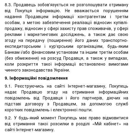
8.3. Продавець зобов'язується не розголошувати отриману
від Покупця інформацію. Не вважається порушенням
надання Продавцем інформації контрагентам і третім
особам, з метою забезпечення реалізації відносин купівлі-
продажу, відносин у сфері захисту прав споживачів, у сфері
реклами і маркетингових досліджень, а також дає свою
згоду на передачу (поширення) його даних транспортно-
експедиторським і кур'єрським організаціям, будь-яким
Банкам і/або фінансовим установам та іншим третім особам
(без обмеження) на розсуд Продавця, а також у випадках,
коли розкриття такої інформації встановлено вимогами
чинного законодавства України.
9. Інформаційні повідомлення
9.1. Реєструючись на сайті Інтернет-магазину, Покупець
надає Продавцю згоду на отримання інформаційних
повідомлень від Продавця і його партнерів, діючих на
підставі договору з Продавцем, за допомогою служб
коротких повідомлень і електронної пошти.
9.2. У будь-який момент Покупець має право відмовитися
від отримання такої розсилки в розділі «Мій кабінет» на
сайті Інтернет-магазину.