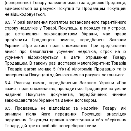
(повернення) Товару належної якості за адресою Продавця,
здійснюється за рахунок Покупця та Продавцем Покупцеві
не відшкодовується.
6.3. У разі виявлення протягом встановленого гарантійного
строку недоліків у Товарі, Покупець, в порядку та у строки,
що встановлені законодавством України, має право
пред'явити Продавцеві вимоги, передбачені Законом
України «Про захист прав споживачів». При пред’явленні
вимог про безоплатне усунення недоліків, строк на їх
усунення відраховується з дати отримання Товару
Продавцем. В такому разі доставка малогабаритних Товарів
і Товарів вагою менше 5 (п'яти) кілограмів Продавцю та їх
повернення Покупцеві здійснюються за рахунок останнього.
6.4. Розгляд вимог, передбачених Законом України «Про
захист прав споживачів», провадиться Продавцем за умови
надання Покупцем документів, передбачених чинним
законодавством України та даним договором.
6.5. Продавець не відповідає за недоліки Товару, які
виникли після його передання Покупцеві внаслідок
порушення Покупцем правил користування або зберігання
Товару, дій третіх осіб або непереборної сили.