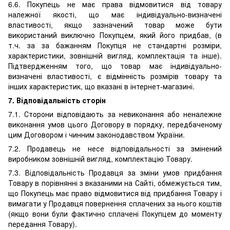
6.6. Покупець не має права відмовитися від товару
належної якості, що має індивідуально-визначені
властивості, якщо зазначений товар може бути
використаний виключно Покупцем, який його придбав, (в
т.ч. за за бажанням Покупця не стандартні розміри,
характеристики, зовнішній вигляд, комплектація та інше).
Підтвердженням того, що товар має індивідуально-
визначені властивості, є відмінність розмірів товару та
інших характеристик, що вказані в інтернет-магазині.
7. Відповідальність сторін
7.1. Сторони відповідають за невиконання або неналежне
виконання умов цього Договору в порядку, передбаченому
цим Договором і чинним законодавством України.
7.2. Продавець не несе відповідальності за змінений
виробником зовнішній вигляд, комплектацію Товару.
7.3. Відповідальність Продавця за зміни умов придбання
Товару в порівнянні з вказаними на Сайті, обмежується тим,
що Покупець має право відмовитися від придбання Товару і
вимагати у Продавця повернення сплачених за нього коштів
(якщо вони були фактично сплачені Покупцем до моменту
передання Товару).