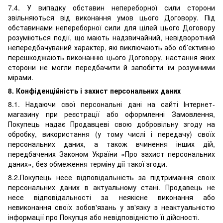
7.4. У випадку обставин непереборної сили сторони
звільняються від виконання умов цього Договору. Під
обставинами непереборної сили для цілей цього Договору
розуміються події, що мають надзвичайний, невідворотний
непередбачуваний характер, які виключають або об’єктивно
перешкоджають виконанню цього Договору, настання яких
сторони не могли передбачити й запобігти їм розумними
мірами.
8. Конфіденційність і захист персональних даних
8.1. Надаючи свої персональні дані на сайті Інтернет-
магазину при реєстрації або оформленні Замовлення,
Покупець надає Продавцеві свою добровільну згоду на
обробку, використання (у тому числі і передачу) своїх
персональних даних, а також вчинення інших дій,
передбачених Законом України «Про захист персональних
даних», без обмеження терміну дії такої згоди.
8.2.Покупець несе відповідальність за підтримання своїх
персональних даних в актуальному стані. Продавець не
несе відповідальності за неякісне виконання або
невиконання своїх зобов'язань у зв'язку з неактуальністю
інформації про Покупця або невідповідністю її дійсності.