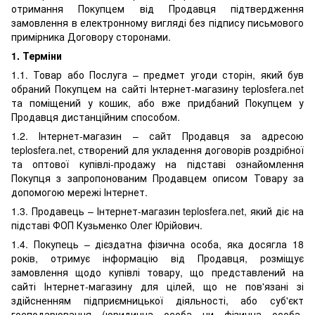
отримання Покупцем від Продавця підтвердження
замовлення в електронному вигляді без підпису письмового
примірника Договору сторонами.
1. Терміни
1.1. Товар або Послуга – предмет угоди сторін, який був
обраний Покупцем на сайті Інтернет-магазину teplosfera.net
та поміщений у кошик, або вже придбаний Покупцем у
Продавця дистанційним способом.
1.2. Інтернет-магазин – сайт Продавця за адресою
teplosfera.net, створений для укладення договорів роздрібної
та оптової купівлі-продажу на підставі ознайомлення
Покупця з запропонованим Продавцем описом Товару за
допомогою мережі Інтернет.
1.3. Продавець – Інтернет-магазин teplosfera.net, який діє на
підставі ФОП Кузьменко Олег Юрійович.
1.4. Покупець – дієздатна фізична особа, яка досягла 18
років, отримує інформацію від Продавця, розміщує
замовлення щодо купівлі товару, що представлений на
сайті Інтернет-магазину для цілей, що не пов'язані зі
здійсненням підприємницької діяльності, або суб'єкт
господарювання (юридична особа чи фізична особа-