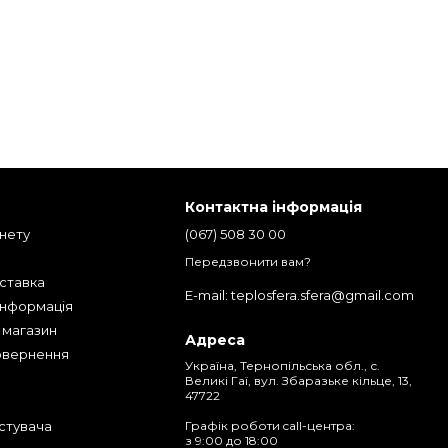
Контактна інформація
інету
(067) 508 30 00
Передзвонити вам?
оставка
E-mail: teplosfera.sfera@gmail.com
інформація
о магазин
Адреса
овернення
Україна, Тернопільська обл., с.
Великі Гаї, вул. Збаразьке кільце, 13,
47722
м
стувача
Графік роботи call-центра:
з 9:00 до 18:00