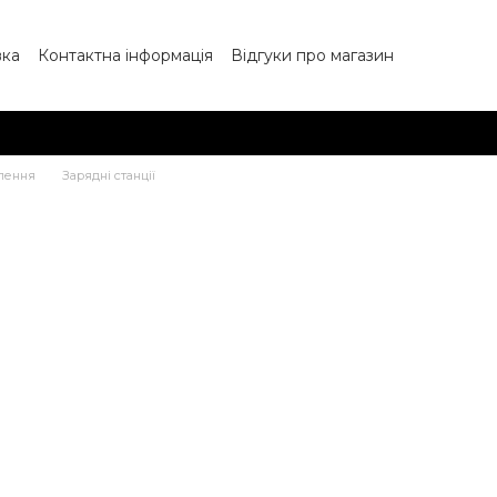
вка
Контактна інформація
Відгуки про магазин
Блог
Партнерам
Угода користувача
лення
Зарядні станції