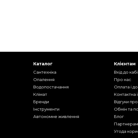
Каталог
Клієнтам
Сантехніка
Вхід до каб
Опалення
Про нас
Водопостачання
Оплата і д
Клімат
Контактна 
Бренди
Відгуки пр
Інструменти
Обмін та п
Автономне живлення
Блог
Партнера
Угода кори