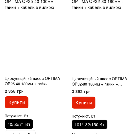
Циркуляційний насос OPTIMA
Циркуляційний насос OPTIMA
OP25-40 130мм + гайки +
OP32-80 180мм + гайки +
кабель з вилкою
кабель з вилкою
2 358 грн
3 392 грн
Купити
Купити
Потужність Вт
Потужність Вт
40/55/71 Вт
101/132/150 Вт