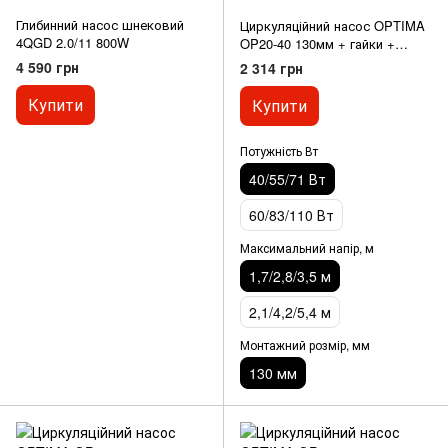
Глибинний насос шнековий
Циркуляційний насос OPTIMA
4QGD 2.0/11 800W
OP20-40 130мм + гайки +
кабель з вилкою
4 590 грн
2 314 грн
Купити
Купити
Потужність Вт
40/55/71 Вт
60/83/110 Вт
Максимальний напір, м
1,7/2,8/3,5 м
2,1/4,2/5,4 м
Монтажний розмір, мм
130 мм