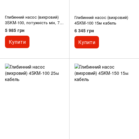
Глибинний насос (вихровий)
Глибинний насос (вихровий)
3SKM-100, потужність мін, 750
4SKM-100 15м кабель
Вт,
5 985 грн
6 345 грн
Купити
Купити