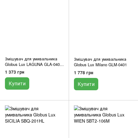
Змішувач для умивальника
Змішувач для умивальника
Globus Lux LAGUNA GLA-0401-
Globus Lux Milano GLM-0401
10-BB
1 373 грн
1 778 грн
Купити
Купити