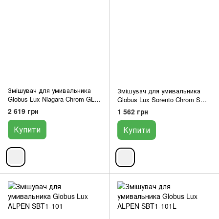
Змішувач для умивальника
Змішувач для умивальника
Globus Lux Niagara Chrom GLN-
Globus Lux Sorento Chrom SQ-
0201
201HR
2 619 грн
1 562 грн
Купити
Купити