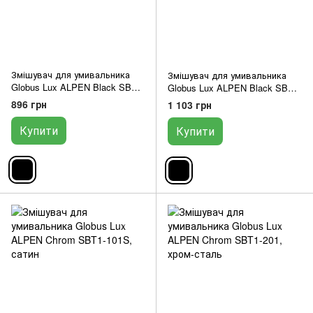
Змішувач для умивальника
Змішувач для умивальника
Globus Lux ALPEN Black SBT1-
Globus Lux ALPEN Black SBT1-
101S-BB
201-BB
896 грн
1 103 грн
Купити
Купити