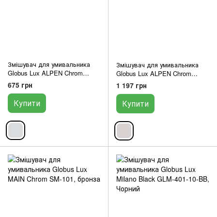
Змішувач для умивальника
Змішувач для умивальника
Globus Lux ALPEN Chrom
Globus Lux ALPEN Chrom
SBT1-101S
SBT1-201
675 грн
1 197 грн
Купити
Купити