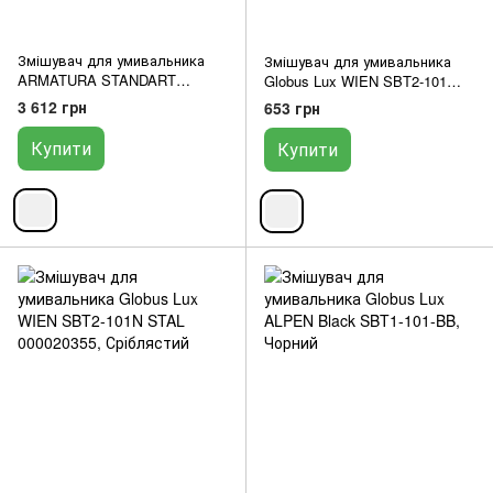
Змішувач для умивальника
Змішувач для умивальника
ARMATURA STANDART
Globus Lux WIEN SBT2-101
CHROM 302-315-00
STAL 000017538
3 612 грн
653 грн
Купити
Купити