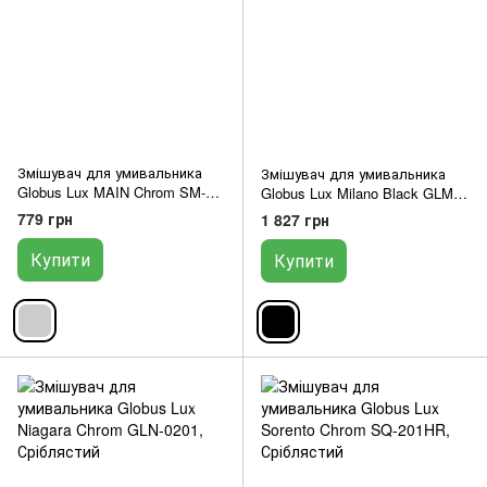
Змішувач для умивальника
Змішувач для умивальника
Globus Lux MAIN Chrom SM-
Globus Lux Milano Black GLM-
101
401-10-BB
779 грн
1 827 грн
Купити
Купити