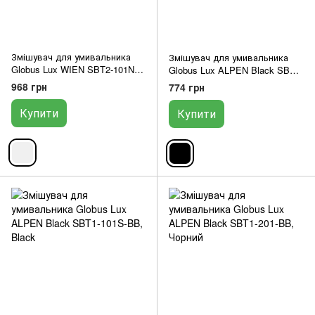
Змішувач для умивальника
Змішувач для умивальника
Globus Lux WIEN SBT2-101N
Globus Lux ALPEN Black SBT1-
STAL 000020355
101-BB
968 грн
774 грн
Купити
Купити