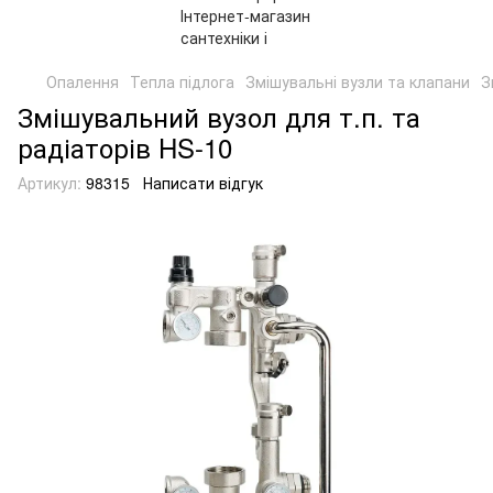
Опалення
Тепла підлога
Змішувальні вузли та клапани
З
Змішувальний вузол для т.п. та
радіаторів HS-10
Артикул:
98315
Написати відгук