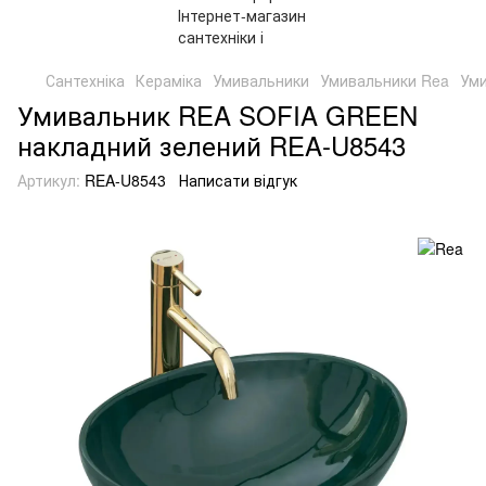
Сантехніка
Кераміка
Умивальники
Умивальники Rea
Уми
Умивальник REA SOFIA GREEN
накладний зелений REA-U8543
Артикул:
REA-U8543
Написати відгук