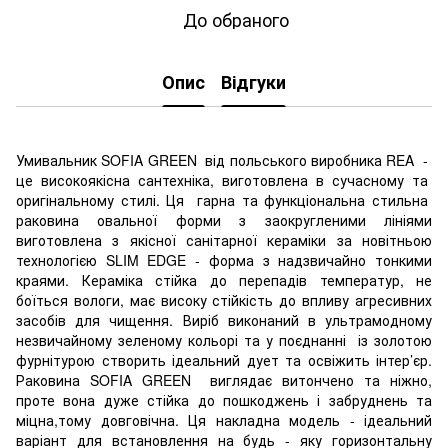
До обраного
Опис
Відгуки
Умивальник SOFIA GREEN від польського виробника REA -
це високоякісна сантехніка, виготовлена в сучасному та
оригінальному стилі. Ця гарна та функціональна стильна
раковина овальної форми з заокругленими лініями
виготовлена з якісної санітарної кераміки за новітньою
технологією SLIM EDGE - форма з надзвичайно тонкими
краями. Кераміка стійка до перепадів температур, не
боїться вологи, має високу стійкість до впливу агресивних
засобів для чищення. Виріб виконаний в ультрамодному
незвичайному зеленому кольорі та у поєднанні із золотою
фурнітурою створить ідеальний дует та освіжить інтер’єр.
Раковина SOFIA GREEN виглядає витончено та ніжно,
проте вона дуже стійка до пошкоджень і забруднень та
міцна,тому довговічна. Ця накладна модель - ідеальний
варіант для встановлення на будь - яку горизонтальну