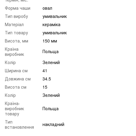
Форма чаши
овал
Тип виробу
умивальник
Матеріал
кераміка
Тип товару
умивальник
Висота, мм
150 мм
Країна
Польща
виробник
Колір
Зелений
Ширина см
41
Довжина см
34.5
Висота см
15
Колір
Зелений
Країна-
виробник
Польща
товару
Тип
накладний
встановлення