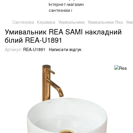
Сантехніка
Кераміка
Умивальники
Умивальники Rea
Уми
Умивальник REA SAMI накладний
білий REA-U1891
Артикул:
REA-U1891
Написати відгук