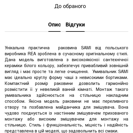
До обраного
Опис
Відгуки
Унікальна практична раковина SAMI від польського
виробника REA зроблена в сучасному оригінальному стилі.
Дана модель виготовлена з високоякісної сантехнічної
кераміки білого кольору, забезпечує привабливий зовнішній
вигляд і має просте та легке очищення. Умивальник SAMI
має ідеально круглу форму чаші з невисокими бортиками.
Компактний розмір раковини дозволить гармонійно
розмістити її у невеликій ванній кімнаті. Монтаж такого
умивальника здійснюється на стільницю накладним
способом. Якісна модель раковини не має переливного
отвору та позбавлена майданчика для змішувача. Вона
чудово поєднується із настінним змішувачем прихованого
монтажу або високим змішувачем для монтажу на
стільницю. Стиль і функціональність, міцність і надійність
представлена в цій моделі, що задовольнить всі смаки.