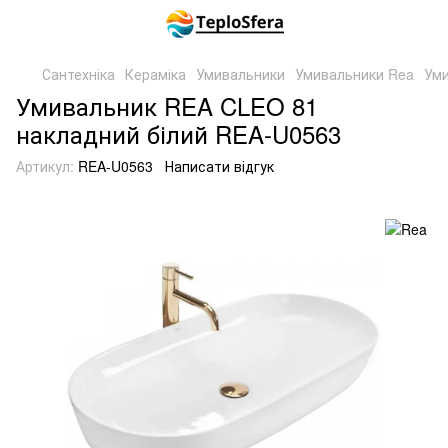
Сантехніка
Кераміка
Умивальники
Умивальники Rea
Уми
Умивальник REA CLEO 81
накладний білий REA-U0563
Артикул:
REA-U0563
Написати відгук