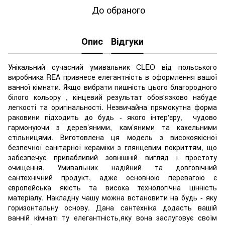
До обраного
Опис
Відгуки
Унікальний сучасний умивальник CLEO від польського
виробника REA привнесе елегантність в оформлення вашої
ванної кімнати. Якщо вибрати пишність цього благородного
білого кольору , кінцевий результат обов'язково набуде
легкості та оригінальності. Незвичайна прямокутна форма
раковини підходить до будь - якого інтер'єру, чудово
гармонуючи з дерев’яними, кам’яними та кахельними
стільницями. Виготовлена ця модель з високоякісної
безпечної санітарної кераміки з глянцевим покриттям, що
забезпечує привабливий зовнішній вигляд і простоту
очищення. Умивальник надійний та довговічний
сантехнічний продукт, адже основною перевагою є
європейська якість та висока технологічна цінність
матеріалу. Накладну чашу можна встановити на будь - яку
горизонтальну основу. Дана сантехніка додасть вашій
ванній кімнаті ту елегантність,яку вона заслуговує своїм