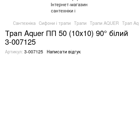
Сантехніка
Сифони і трапи
Трапи
Трапи AQUER
Трап Aq
Трап Aquer ПП 50 (10х10) 90° білий
3-007125
Артикул:
3-007125
Написати відгук