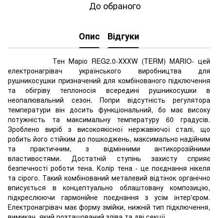
До обраного
Опис
Відгуки
Тен Маріо REG2.0-ХХХW (TERM) MARIO- цей
електронагрівач українського виробництва для
рушникосушки призначений для комбінованого підключення
та обігріву теплоносія всередині рушникосушки в
неопалювальний сезон. Попри відсутність регулятора
температури він досить функціональний, бо має високу
потужність та максимальну температуру 60 градусів.
Зроблено виріб з високоякісної нержавіючої сталі, що
робить його стійким до пошкоджень, максимально надійним
та практичним, з відмінними антикорозійними
властивостями. Достатній ступінь захисту сприяє
безпечності роботи тена. Колір тена - це поєднання нікеля
та сірого. Такий комбінований металевий відтінок органічно
вписується в концептуально облаштовану композицію,
підкреслюючи гармонійне поєднання з усім інтер'єром.
Електронагрівач має форму змійки, нижній тип підключення,
вимикач, який розташований зліва та дві секції.