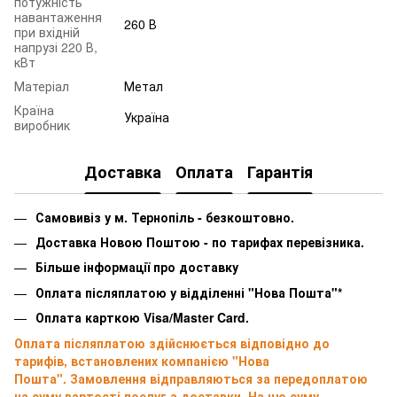
потужність
навантаження
260 В
при вхідній
напрузі 220 В,
кВт
Матеріал
Метал
Країна
Україна
виробник
Доставка
Оплата
Гарантія
Самовивіз у м. Тернопіль - безкоштовно.
Доставка Новою Поштою - по тарифах перевізника.
Більше інформації про доставку
Оплата післяплатою у відділенні "Нова Пошта"*
Оплата карткою Visa/Master Card.
Оплата післяплатою здійснюється відповідно до
тарифів, встановлених компанією "Нова
Пошта". Замовлення відправляються за передоплатою
на суму вартості послуг з доставки. На цю суму