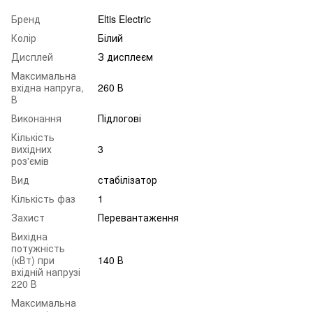
Бренд
Eltis Electric
Колір
Білий
Дисплей
З дисплеєм
Максимальна
вхідна напруга,
260 В
В
Виконання
Підлогові
Кількість
вихідних
3
роз'ємів
Вид
стабілізатор
Кількість фаз
1
Захист
Перевантаження
Вихідна
потужність
(кВт) при
140 В
вхідній напрузі
220 В
Максимальна