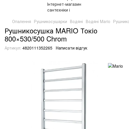
Опалення
Рушникосушарки
Водяні
Водяні Mario
Рушнико
Рушникосушка MARIO Токіо
800×530/500 Chrom
Артикул:
4820111352265
Написати відгук