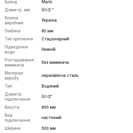
Бренд
Mario
Діаметр, мм
G1/2 "
Країна
Україна
виробник
Глибина
80 мм
Тип кріплення
Стаціонарний
Підведення
Нижній
води
Розташування
без вимикача
вимикача
Матеріал
нержавіюча сталь
виробу
Тип
Водяний
Діаметр
G1/2"
підключення
Висота
800 мм
Вид
настінний
підключення
Ширина
500 мм