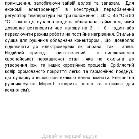
приміщення, запобігаючи зайвій волозі та запахам. Для
економії електроенергії в конструкції передбачений
регулятор температури на три положення : 40°C, 45 °C и 50
°C. Також ця сучасна модель обладнана таймером, який
дозволяє встановити час нагріву на 3 і 6 годин або
переключити режим роботи на постійне нагрівання. Стильна
сушка для рушників обладнана конектором , що дозволяє
підключати до електромережі як справа, так і зліва.
Надійний прилад виготовлений з високоякісної
європейської нержавіючої сталі, яка не схильна до
утворення іржі та інших корозійних процесів. Сріблястий
колір хромованого покриття легко та гармонійно поєднує
цю сушарку з іншою сантехнікою ванної кімнати. Елегантна
рушникосушка Маріо-I створить тепло та затишок для
кожної сім'ї.
Додайте перший відгук