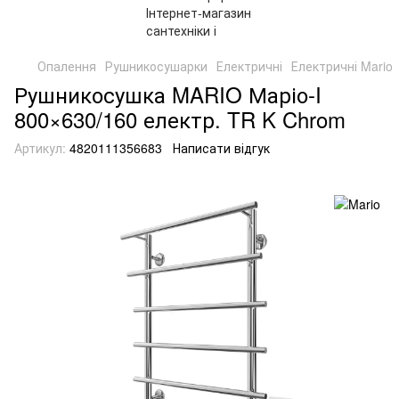
Опалення
Рушникосушарки
Електричні
Електричні Mario
Рушникосушка MARIO Маріо-I
800×630/160 електр. TR K Chrom
Артикул:
4820111356683
Написати відгук