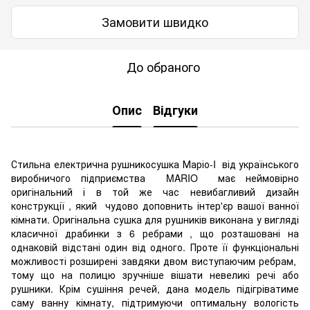
Замовити швидко
До обраного
Опис
Відгуки
Стильна електрична рушникосушка Маріо-I від українського
виробничого підприємства MARIO має неймовірно
оригінальний і в той же час невибагливий дизайн
конструкції , який чудово доповнить інтер'єр вашої ванної
кімнати. Оригінальна сушка для рушників виконана у вигляді
класичної драбинки з 6 ребрами , що розташовані на
однаковій відстані один від одного. Проте її функціональні
можливості розширені завдяки двом виступаючим ребрам,
тому що на полицю зручніше вішати невеликі речі або
рушники. Крім сушіння речей, дана модель підігріватиме
саму ванну кімнату, підтримуючи оптимальну вологість