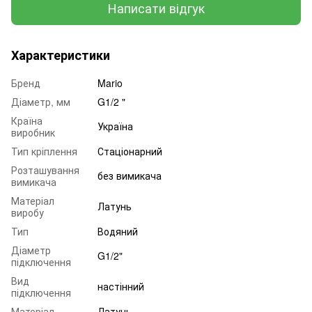
Написати відгук
Характеристики
Бренд
Mario
Діаметр, мм
G1/2 "
Країна
Україна
виробник
Тип кріплення
Стаціонарний
Розташування
без вимикача
вимикача
Матеріал
Латунь
виробу
Тип
Водяний
Діаметр
G1/2"
підключення
Вид
настінний
підключення
Матеріал
Латунь