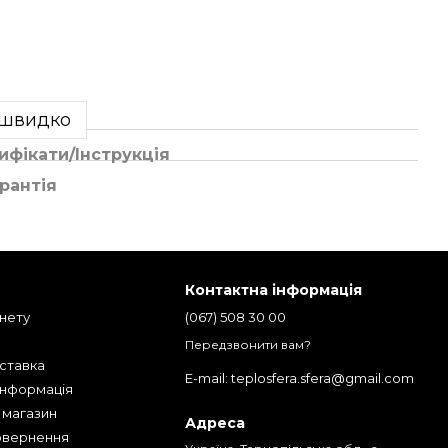
 швидко
ифікати/Інструкція
рантія
Контактна інформація
інету
(067) 508 30 00
Передзвонити вам?
оставка
E-mail: teplosfera.sfera@gmail.com
інформація
о магазин
Адреса
овернення