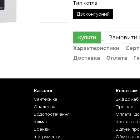
Тип котла
Двоконтурний
Замовити
Купити
Характеристики
Серт
Доставка
Оплата
Га
Каталог
Клієнтам
Сантехніка
Вхід до каб
Опалення
Про нас
Водопостачання
Оплата і д
Клімат
Контактна 
Бренди
Відгуки пр
Інструменти
Обмін та п