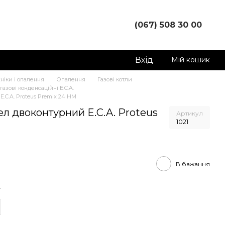
(067) 508 30 00
Вхід
Мій кошик
ніки і опалення
Опалення
Газові котли
газові конденсаційні E.C.A.
.C.A. Proteus Premix 24 HM
л двоконтурний E.C.A. Proteus
Артикул
1021
В бажання
т