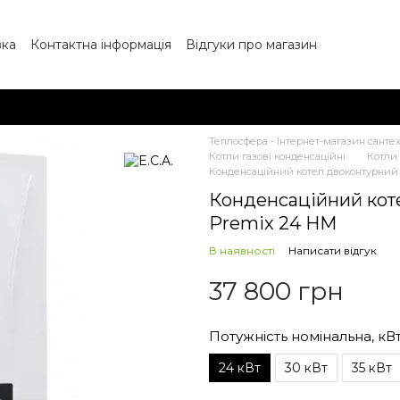
вка
Контактна інформація
Відгуки про магазин
Блог
Партнерам
Угода користувача
Теплосфера - Інтернет-магазин сантех
Котли газові конденсаційні
Котли 
Конденсаційний котел двоконтурний E
Конденсаційний коте
Premix 24 HM
В наявності
Написати відгук
37 800 грн
Потужність номінальна, кВ
24 кВт
30 кВт
35 кВт