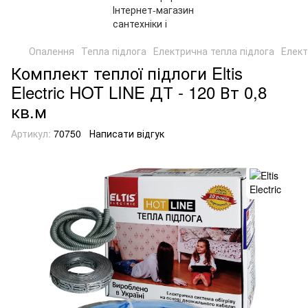
Опалення
Тепла підлога
Електрична тепла підлога
Елект
Комплект теплої підлоги Eltis
Electric HOT LINE ДТ - 120 Вт 0,8
кв.м
Артикул:
70750
Написати відгук