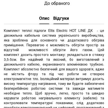
До обраного
Опис
Відгуки
Комплект теплої підлоги Eltis Electric HOT LINE ДК - це
двожильна кабельна система українського виробництва,
яка зроблена для основного чи додаткового обігріва
приміщення. Перевагою є можливість обігріти простір за
відсутній можливості обігріти його газом. Цей
комплект досить простого монтажу: укладається в стяжку
3,5-5см. Він надійний та якісний, бо виготовлений з
двожильного кабелю, екранованого алюмінієвою трубкою.
Комплект абсолютно безпечний для вашого здоров'я, адже
не містить фтору та під час роботи не створює
електромагнітне тло. Ізоляційний матеріал витримує досить
високу температуру нагрівання, тому ви будете забезпечені
безперебійною роботою системи та завжди матимете
необхідне тепло. Щоб зручно, легко, просто та швидко
керувати роботою нагрівального елементу (кабелю) та
контролювати температурні показники, слід додатково
придбати електромеханічний чи цифровий, програмований з