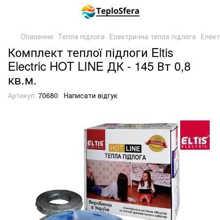
Опалення
Тепла підлога
Електрична тепла підлога
Елект
Комплект теплої підлоги Eltis
Electric HOT LINE ДК - 145 Вт 0,8
кв.м.
Артикул:
70680
Написати відгук