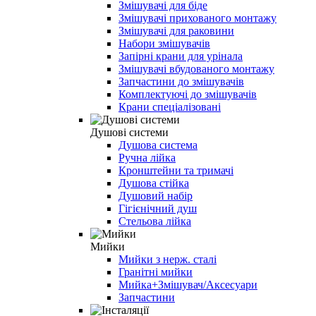
Змішувачі для біде
Змішувачі прихованого монтажу
Змішувачі для раковини
Набори змішувачів
Запірні крани для урінала
Змішувачі вбудованого монтажу
Запчастини до змішувачів
Комплектуючі до змішувачів
Крани спеціалізовані
Душові системи
Душова система
Ручна лійка
Кронштейни та тримачі
Душова стійка
Душовий набір
Гігієнічний душ
Стельова лійка
Мийки
Мийки з нерж. сталі
Гранітні мийки
Мийка+Змішувач/Аксесуари
Запчастини