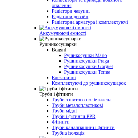
опалення
Радіатори чавунні
Радіатори дизайн
Радіаторна арматура і комплектуючі
Аккумулюючі ємності
Рушникосушарки
Водяні
Рушикосушки Mario
Рушникосушки Praga
Рушникосушки Gorgiel
Рушникосушки Terma
Електричні
Комплектуючі до рушникосушарок
Труби і фітинги
Труби з шитого поліетилена
Труби металопластикові
Труби мідні
Труби і фітинги PPR
Фітинги
Труби каналізаційні і фітинги
Трубна ізоляція