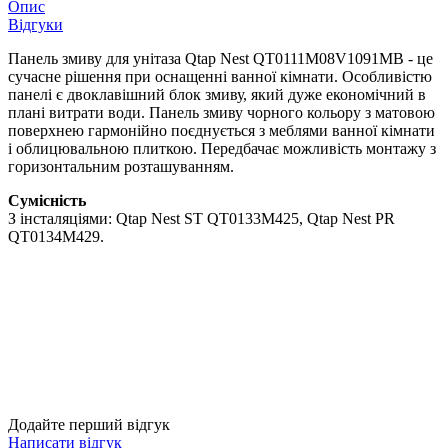
Опис
Відгуки
Панель змиву для унітаза Qtap Nest QT0111M08V1091MB - це
сучасне рішення при оснащенні ванної кімнати. Особливістю
панелі є двоклавішний блок змиву, який дуже економічний в
плані витрати води. Панель змиву чорного кольору з матовою
поверхнею гармонійно поєднується з меблями ванної кімнати
і облицювальною плиткою. Передбачає можливість монтажу з
горизонтальним розташуванням.
Сумісність
З інсталяціями: Qtap Nest ST QT0133M425, Qtap Nest PR
QT0134M429.
Додайте перший відгук
Написати відгук