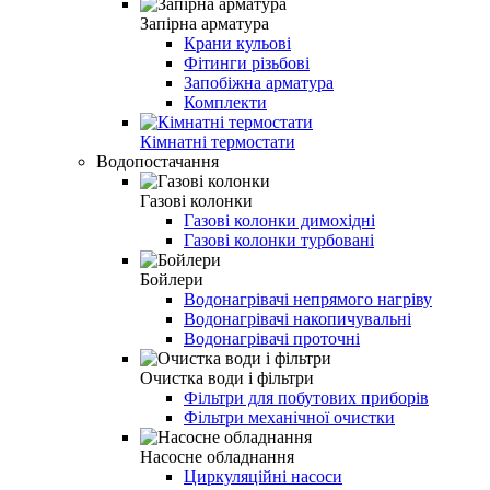
Запірна арматура
Крани кульові
Фітинги різьбові
Запобіжна арматура
Комплекти
Кімнатні термостати
Водопостачання
Газові колонки
Газові колонки димохідні
Газові колонки турбовані
Бойлери
Водонагрівачі непрямого нагріву
Водонагрівачі накопичувальні
Водонагрівачі проточні
Очистка води і фільтри
Фільтри для побутових приборів
Фільтри механічної очистки
Насосне обладнання
Циркуляційні насоси