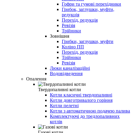
Гофри та гумові перехідники
Грибок, заглушки, муфти,
редукція
Перехід, редукція
Ревізія
Трійники
Зовнішня
Грибки, заглушки, муфти
Коліно ПП
Перехід, редукція
Трійники
Ревізія
Люки каналізаційні
Водовідведення
Опалення
Твердопаливні котли
Котли класичні твердопаливні
Котли довготривалого горіння
Котли пелетні
Котли з автоматичною подачею палива
Комплектуючі до тредлопаливних
котлів
Газові котли