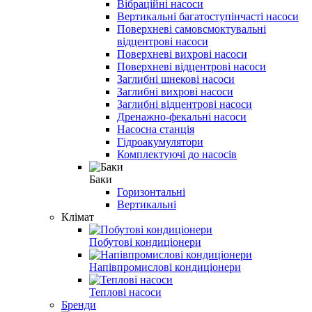
Вібраційні насоси
Вертикальні багатоступінчасті насоси
Поверхневі самовсмоктувальні
відцентрові насоси
Поверхневі вихрові насоси
Поверхневі відцентрові насоси
Заглибні шнекові насоси
Заглибні вихрові насоси
Заглибні відцентрові насоси
Дренажно-фекальні насоси
Насосна станція
Гідроакумулятори
Комплектуючі до насосів
Баки
Горизонтальні
Вертикальні
Клімат
Побутові кондиціонери
Напівпромислові кондиціонери
Теплові насоси
Бренди