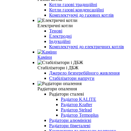
Котли газові традиційні
Котли газові конденсаційні
Комплектуючі до газових котлів
Електричні котли
Тенові
Електродні
Індукційні
Комплектуючі до електричних котлів
Каміни
Стабілізатори і ДБЖ
Джерело безперебійного живлення
Стабілізатори напруги
Радіатори опалення
Радіатори сталеві
Радіатор KALITE
Радіатор Krafter
Радіатор Stelrad
Радіатор Termoplus
Радіатори алюмінієві
Радіатори біметалеві
Конвектори та прилади водяного