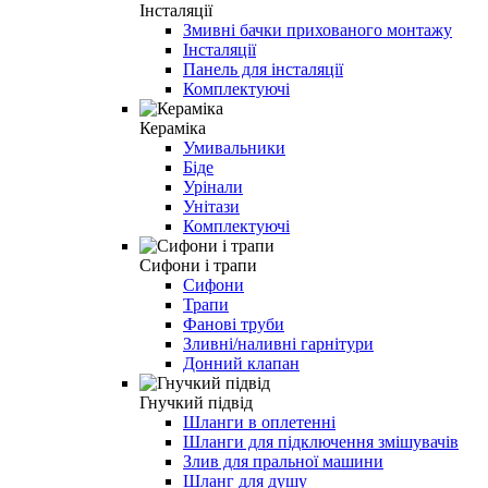
Інсталяції
Змивні бачки прихованого монтажу
Інсталяції
Панель для інсталяції
Комплектуючі
Кераміка
Умивальники
Біде
Урінали
Унітази
Комплектуючі
Сифони і трапи
Сифони
Трапи
Фанові труби
Зливні/наливні гарнітури
Донний клапан
Гнучкий підвід
Шланги в оплетенні
Шланги для підключення змішувачів
Злив для пральної машини
Шланг для душу