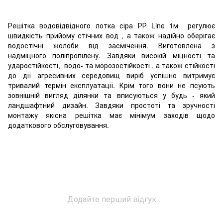
Решітка водовідвідного лотка сіра РР Line 1м регулює
швидкість прийому стічних вод , а також надійно оберігає
водостічні жолоби від засмічення. Виготовлена з
надміцного поліпропілену. Завдяки високій міцності та
ударостійкості, водо- та морозостійкості , а також стійкості
до дії агресивних середовищ виріб успішно витримує
тривалий термін експлуатації. Крім того вони не псують
зовнішній вигляд ділянки та вписуються у будь - який
ландшафтний дизайн. Завдяки простоті та зручності
монтажу якісна решітка має мінімум заходів щодо
додаткового обслуговування.
Додайте перший відгук